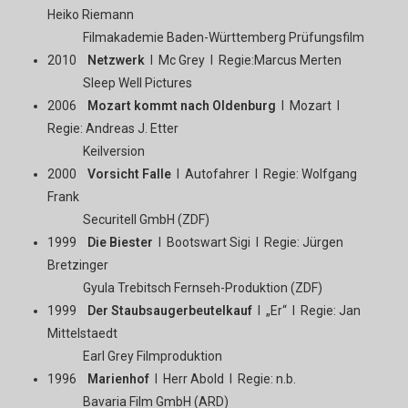
Heiko Riemann
Filmakademie Baden-Württemberg Prüfungsfilm
2010
Netzwerk
I Mc Grey I Regie:Marcus Merten
Sleep Well Pictures
2006
Mozart kommt nach Oldenburg
I Mozart I
Regie: Andreas J. Etter
Keilversion
2000
Vorsicht Falle
I Autofahrer I Regie: Wolfgang
Frank
Securitell GmbH (ZDF)
1999
Die Biester
I Bootswart Sigi I Regie: Jürgen
Bretzinger
Gyula Trebitsch Fernseh-Produktion (ZDF)
1999
Der Staubsaugerbeutelkauf
I „Er“ I Regie: Jan
Mittelstaedt
Earl Grey Filmproduktion
1996
Marienhof
I Herr Abold I Regie: n.b.
Bavaria Film GmbH (ARD)