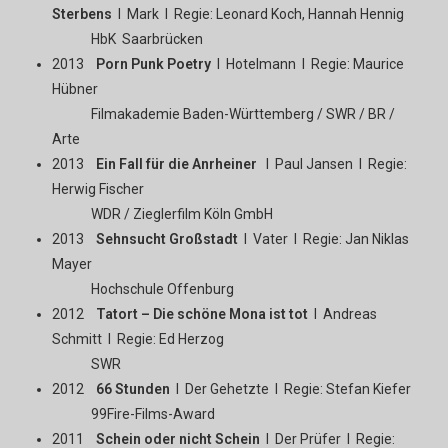
Sterbens
I Mark I Regie: Leonard Koch, Hannah Hennig
HbK Saarbrücken
2013
Porn Punk Poetry
I Hotelmann I Regie: Maurice
Hübner
Filmakademie Baden-Württemberg / SWR / BR /
Arte
2013
Ein Fall für die Anrheiner
I Paul Jansen I Regie:
Herwig Fischer
WDR / Zieglerfilm Köln GmbH
2013
Sehnsucht Großstadt
I Vater I Regie: Jan Niklas
Mayer
Hochschule Offenburg
2012
Tatort – Die schöne Mona ist tot
I Andreas
Schmitt I Regie: Ed Herzog
SWR
2012
66 Stunden
I Der Gehetzte I Regie: Stefan Kiefer
99Fire-Films-Award
2011
Schein oder nicht Schein
I Der Prüfer I Regie: